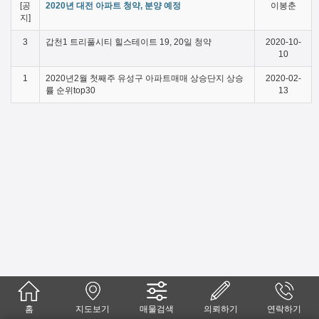
[공
2020년 대전 아파트 청약, 분양 예정
이봉춘
지]
3
갑천1 트리풀시티 힐스테이트 19, 20일 청약
2020-10-
10
1
2020년2월 첫째주 유성구 아파트매매 상승단지 상승
2020-02-
률 순위top30
13
홈
지도보기
매물검색
의뢰하기
연락하기